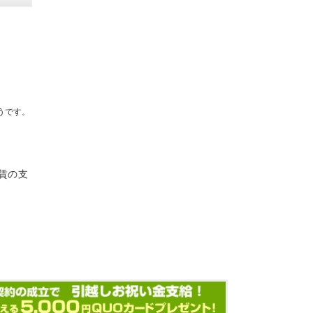
うです。
賃の支