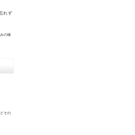
忘れず
みの確
どその